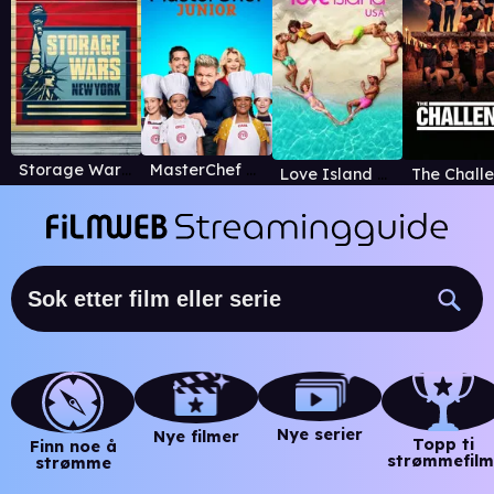
Storage Wars: New York
MasterChef Junior
Love Island US
The Chall
Nye serier
Nye filmer
Topp ti
Finn noe å
strømmefilm
strømme