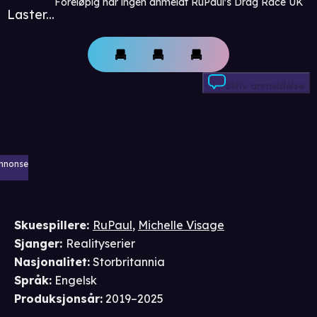
Foreløpig har ingen anmeldt RuPaul's Drag Race UK
Laster...
Skriv anmeldelse
nnonse
Skuespillere
:
RuPaul
,
Michelle Visage
Sjanger
:
Realityserier
Nasjonalitet
:
Storbritannia
Språk
:
Engelsk
Produksjonsår
:
2019–2025