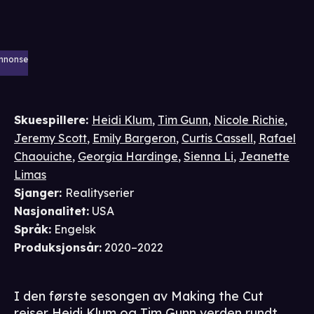
nnonse
Skuespillere
:
Heidi Klum
,
Tim Gunn
,
Nicole Richie
,
Jeremy Scott
,
Emily Bargeron
,
Curtis Cassell
,
Rafael
Chaouiche
,
Georgia Hardinge
,
Sienna Li
,
Jeanette
Limas
Sjanger
:
Realityserier
Nasjonalitet
:
USA
Språk
:
Engelsk
Produksjonsår
:
2020–2022
I den første sesongen av Making the Cut
reiser Heidi Klum og Tim Gunn verden rundt