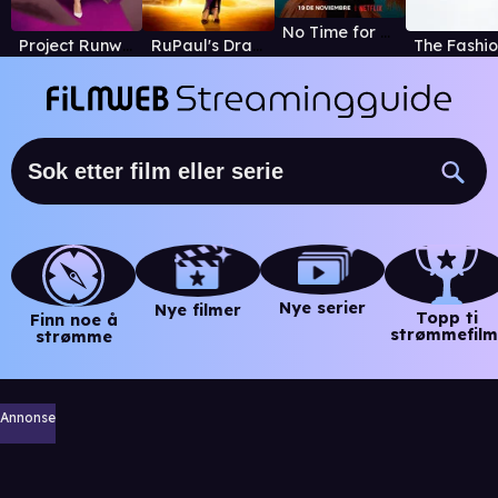
No Time for Shame
Project Runway
RuPaul's Drag Race UK
Nye serier
Nye filmer
Topp ti
Finn noe å
strømmefilm
strømme
Annonse