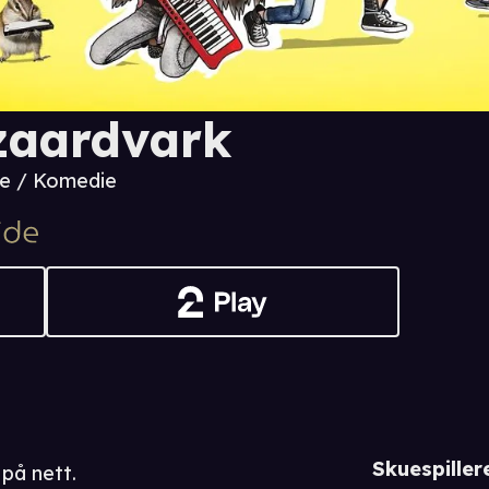
zaardvark
ie / Komedie
Skuespiller
på nett.