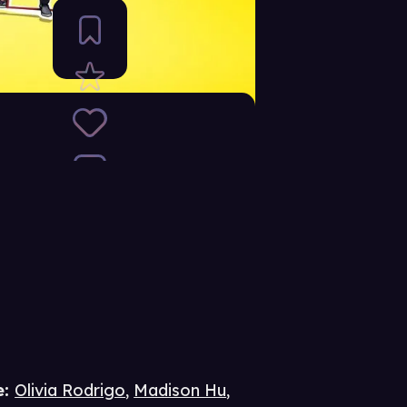
e
:
Olivia Rodrigo
,
Madison Hu
,