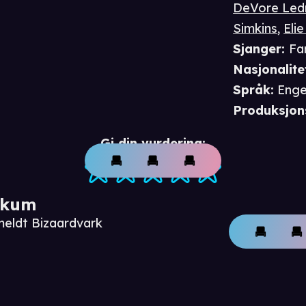
DeVore Led
Simkins
,
Eli
Sjanger
:
Fa
Nasjonalite
Språk
:
Enge
Produksjon
Gi din vurdering:
ikum
meldt Bizaardvark