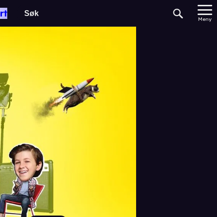
rt
Meny