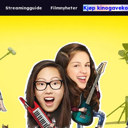
Kjøp kinogaveko
Streamingguide
Filmnyheter