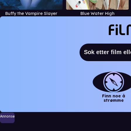
Buffy the Vampire Slayer
Blue Water High
Finn noe å
strømme
Annonse