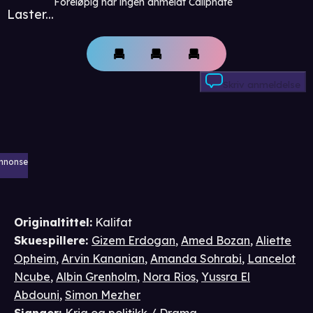
Foreløpig har ingen anmeldt Caliphate
Laster...
Skriv anmeldelse
nnonse
Originaltittel:
Kalifat
Skuespillere
:
Gizem Erdogan
,
Amed Bozan
,
Aliette
Opheim
,
Arvin Kananian
,
Amanda Sohrabi
,
Lancelot
Ncube
,
Albin Grenholm
,
Nora Rios
,
Yussra El
Abdouni
,
Simon Mezher