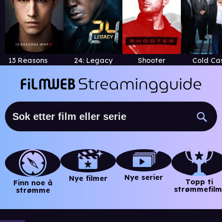
13 Reasons Why
24: Legacy
Shooter
Cold Ca
Nye serier
Nye filmer
Topp ti
Finn noe å
strømmefilm
strømme