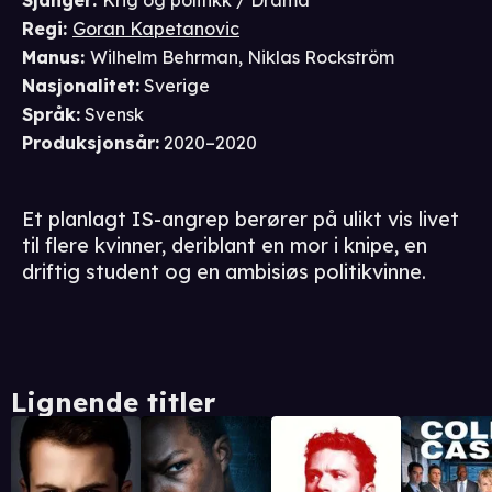
Sjanger
:
Krig og politikk / Drama
Regi
:
Goran Kapetanovic
Manus
:
Wilhelm Behrman
,
Niklas Rockström
Nasjonalitet
:
Sverige
Språk
:
Svensk
Produksjonsår
:
2020–2020
Et planlagt IS-angrep berører på ulikt vis livet
til flere kvinner, deriblant en mor i knipe, en
driftig student og en ambisiøs politikvinne.
Lignende titler