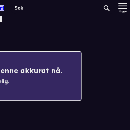
rt
a
Meny
denne akkurat nå.
lig.