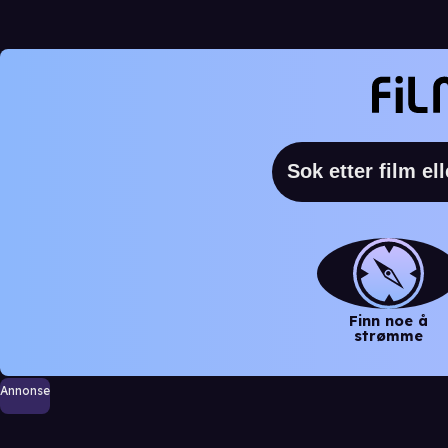
Finn noe å
strømme
Annonse