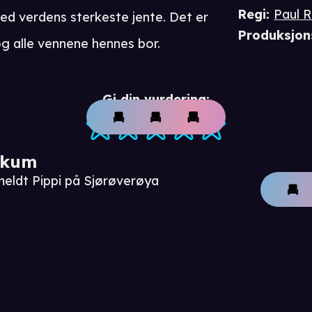
Regi
:
Paul R
med verdens sterkeste jente. Det er
Produksjon
 og alle vennene hennes bor.
Gi din vurdering:
ikum
meldt Pippi på Sjørøverøya