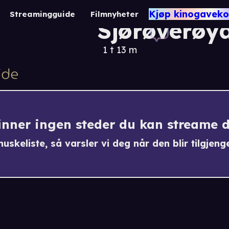
Pippi på
Kjøp kinogaveko
Streamingguide
Filmnyheter
Sjørøverøy
1 t 13 m
finner ingen steder du kan streame 
uskeliste, så varsler vi deg når den blir tilgjenge