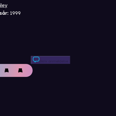
iley
sår
:
1999
Skriv anmeldelse