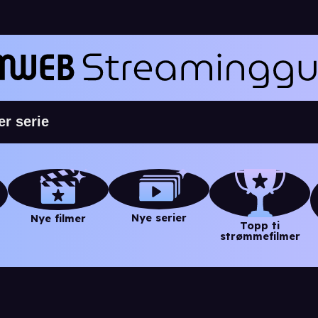
Nye serier
Nye filmer
Topp ti
strømmefilmer