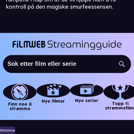
kontroll på den magiske smurfeessensen.
Nye serier
Nye filmer
Topp ti
Finn noe å
strømmefilm
strømme
Annonse