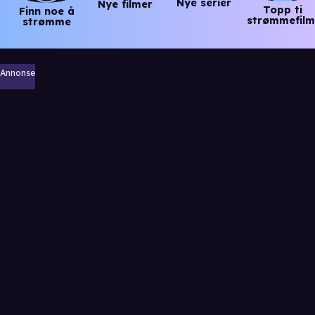
Nye serier
Nye filmer
Topp ti
Finn noe å
strømmefilm
strømme
Annonse