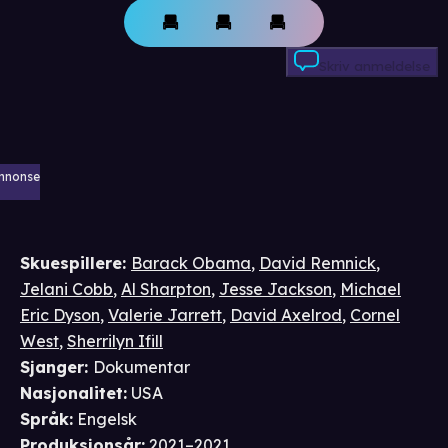
Skriv anmeldelse
nnonse
Skuespillere
:
Barack Obama
,
David Remnick
,
Jelani Cobb
,
Al Sharpton
,
Jesse Jackson
,
Michael
Eric Dyson
,
Valerie Jarrett
,
David Axelrod
,
Cornel
West
,
Sherrilyn Ifill
Sjanger
:
Dokumentar
Nasjonalitet
:
USA
Språk
:
Engelsk
Produksjonsår
:
2021–2021