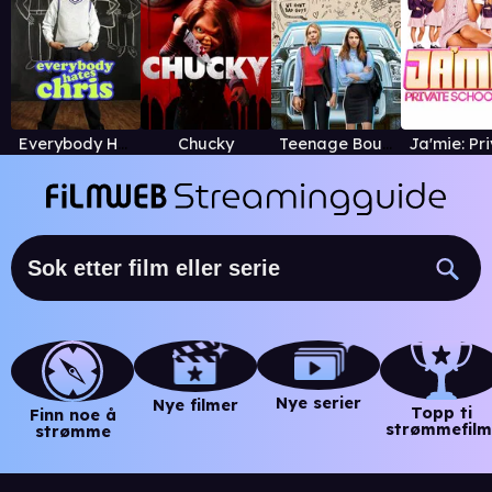
Everybody Hates Chris
Chucky
Teenage Bounty Hunters
Nye serier
Nye filmer
Topp ti
Finn noe å
strømmefilm
strømme