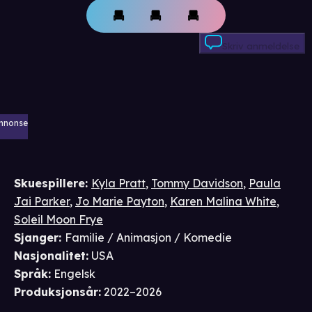
Skriv anmeldelse
nnonse
Skuespillere
:
Kyla Pratt
,
Tommy Davidson
,
Paula
Jai Parker
,
Jo Marie Payton
,
Karen Malina White
,
Soleil Moon Frye
Sjanger
:
Familie / Animasjon / Komedie
Nasjonalitet
:
USA
Språk
:
Engelsk
Produksjonsår
:
2022–2026