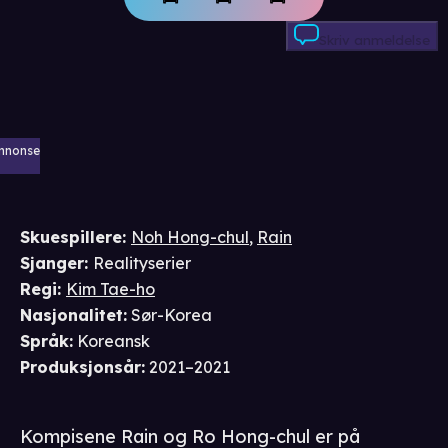
Skriv anmeldelse
nnonse
Skuespillere
:
Noh Hong-chul
,
Rain
Sjanger
:
Realityserier
Regi
:
Kim Tae-ho
Nasjonalitet
:
Sør-Korea
Språk
:
Koreansk
Produksjonsår
:
2021–2021
Kompisene Rain og Ro Hong-chul er på