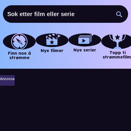
Nye serier
Nye filmer
Topp ti
Finn noe å
strømmefilm
strømme
Annonse