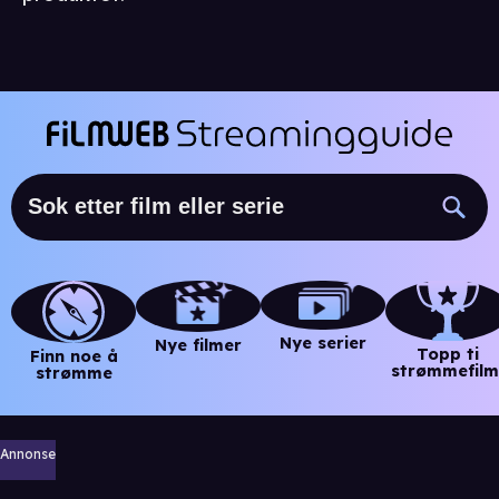
Nye serier
Nye filmer
Topp ti
Finn noe å
strømmefilm
strømme
Annonse