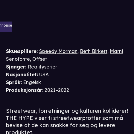
nnonse
Skuespillere
:
Speedy Morman
,
Beth Birkett
,
Marni
Senofonte
,
Offset
Sjanger
:
Realityserier
Nasjonalitet
:
USA
Språk
:
Engelsk
Produksjonsår
:
2021–2022
Streetwear, forretninger og kulturen kolliderer!
THE HYPE viser ti streetwearproffer som må
bevise at de kan snakke for seg og levere
produktet.