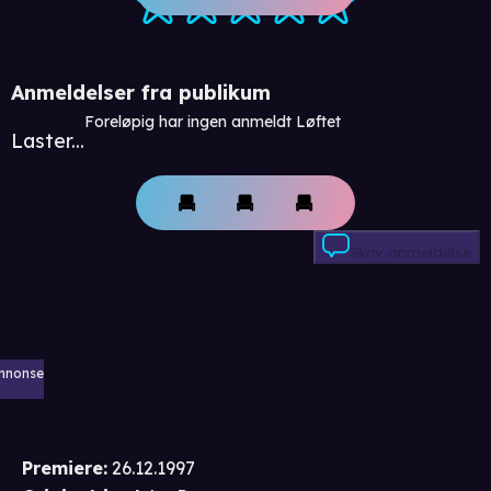
Anmeldelser fra publikum
Foreløpig har ingen anmeldt Løftet
Laster...
Skriv anmeldelse
nnonse
Premiere
:
26.12.1997