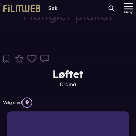
Mangler plakat
Meny
Løftet
Drama
Velg sted