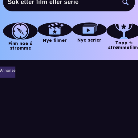
Nye serier
Nye filmer
Topp ti
Finn noe å
strømmefilm
strømme
Annonse