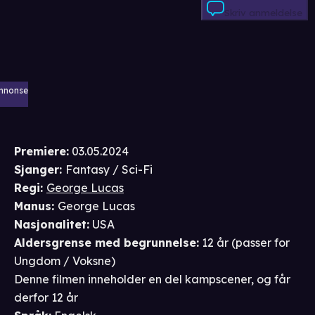
Skriv anmeldelse
nnonse
Premiere
:
03.05.2024
Sjanger
:
Fantasy / Sci-Fi
Regi
:
George Lucas
Manus
:
George Lucas
Nasjonalitet
:
USA
Aldersgrense
med begrunnelse
:
12 år
(passer for
Ungdom / Voksne
)
Denne filmen inneholder en del kampscener, og får
derfor 12 år