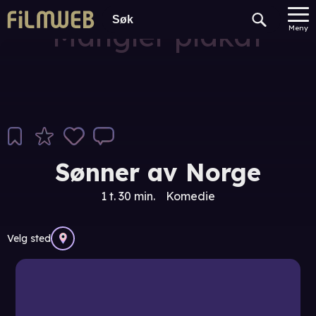
Mangler plakat
Meny
Sønner av Norge
1 t. 30 min.
Komedie
Velg sted