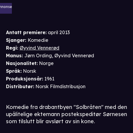
nnonse
Antatt premiere
:
april 2013
Sjanger
:
Komedie
Regi
:
Øyvind Vennerød
Manus
:
Jørn Ording
,
Øyvind Vennerød
Nasjonalitet
:
Norge
Språk
:
Norsk
Produksjonsår
:
1961
Distributør
:
Norsk Filmdistribusjon
Komedie fra drabantbyen "Solbråten" med den
upålitelige ektemann postekspeditør Sørnesen
som tilslutt blir avslørt av sin kone.