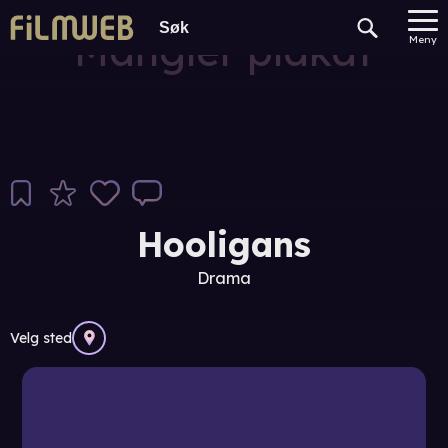
Mangler plakat
Meny
Hooligans
Drama
Velg sted