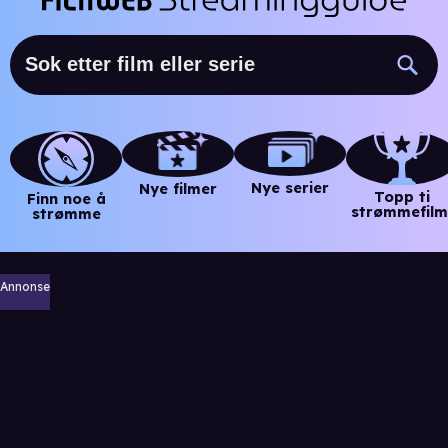
Nye serier
Nye filmer
Topp ti
Finn noe å
strømmefilm
strømme
Annonse