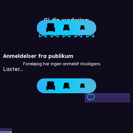
Gi din vurdering:
Anmeldelser fra publikum
Foreløpig har ingen anmeldt Hooligans
Laster...
Skriv anmeldelse
nnonse