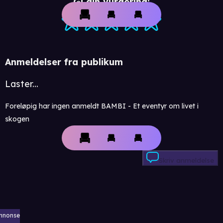
Gi din vurdering:
Anmeldelser fra publikum
Laster...
Foreløpig har ingen anmeldt BAMBI - Et eventyr om livet i
skogen
Skriv anmeldelse
nnonse