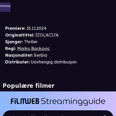
nnonse
Premiere
:
15.11.2024
Originaltittel:
IZOLACIJA
Sjanger
:
Thriller
Regi
:
Marko Backovic
Nasjonalitet
:
Serbia
Distributør
:
Uavhengig distribusjon
Populære filmer