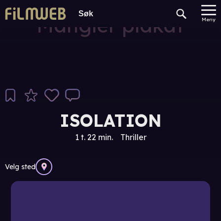
Mangler plakat
Meny
ISOLATION
1 t. 22 min.
Thriller
Velg sted