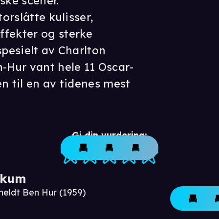
ske scener.
torslåtte kulisser,
ffekter og sterke
spesielt av Charlton
n-Hur vant hele 11 Oscar-
n til en av tidenes mest
Gi din vurdering:
ikum
meldt Ben Hur (1959)