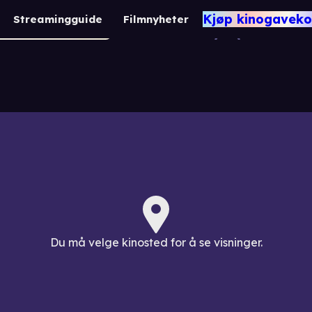
Ben Hur (195
Kjøp kinogaveko
Streamingguide
Filmnyheter
12 år
3 t. 42 min.
Drama / Action
Du må velge kinosted for å se visninger.