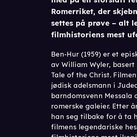
Romerriket, der skjebn
settes på prøve – alt 
filmhistoriens mest u
Ben-Hur (1959) er et epis
av William Wyler, baser
Tale of the Christ. Filme
jødisk adelsmann i Judea,
barndomsvenn Messala og
romerske galeier. Etter 
han seg tilbake for å ta
filmens legendariske he