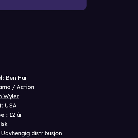
l:
Ben Hur
ama / Action
m Wyler
t
:
USA
se
:
12 år
lsk
Uavhengig distribusjon