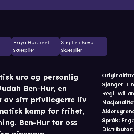
Haya Harareet
Stephen Boyd
Skuespiller
Skuespiller
Originaltitte
itisk uro og personlig
Sjanger
:
Dr
 Judah Ben-Hur, en
Regi
:
Willia
av sitt privilegerte liv
Nasjonalite
matisk kamp for frihet,
Aldersgren
Språk
:
Enge
ning. Ben-Hur tar oss
Distributør
:
eise gjennom