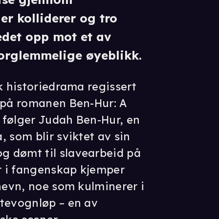
er kolliderer og tro
ledet opp mot et av
forglemmelige øyeblikk.
k historiedrama regissert
t på romanen Ben-Hur: A
n følger Judah Ben-Hur, en
 som blir sviktet av sin
 dømt til slavearbeid på
år i fangenskap kjemper
 hevn, noe som kulminerer i
stevognløp – en av