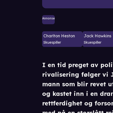
Annonse
Charlton Heston
Jack Hawkins
Skuespiller
Skuespiller
I en tid preget av pol
rivalisering følger vi
mann som blir revet ut 
og kastet inn i en dra
rettferdighet og forso
med på en storslått r