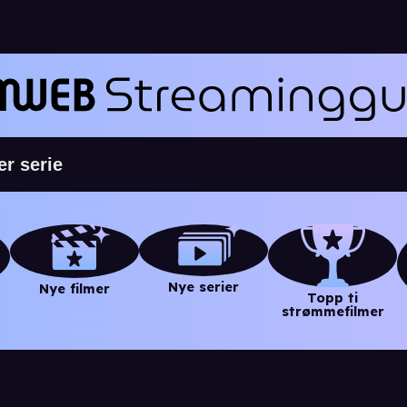
Nye serier
Nye filmer
Topp ti
strømmefilmer