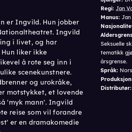
Regi
:
Jan V
Manus
:
Jan
n er Ingvild. Hun jobber
Nasjonalite
tionaltheatret. Ingvild
Aldersgren
ng i livet, og har
Seksuelle sk
 Hun liker ikke
tematikk gjø
ikevel å rote seg inn i
årsgrense.
Språk
:
Nor
ulike scenekunstnere.
Produksjon
dbrenner og urokråke,
Distributør
:
er motstykket, et lovende
så 'myk mann'. Ingvild
te reise som vil forandre
Høst' er en dramakomedie