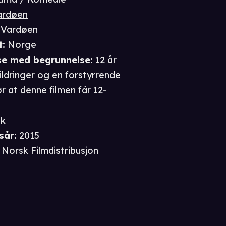
ardøen
 Vardøen
t
:
Norge
se
med begrunnelse
:
12 år
ildringer og en forstyrrende
r at denne filmen får 12-
sk
sår
:
2015
Norsk Filmdistribusjon