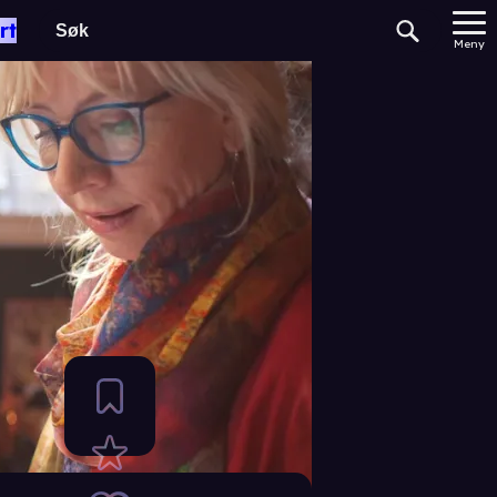
rt
Meny