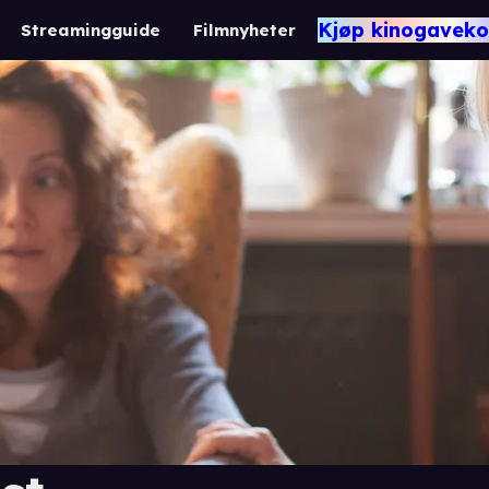
Kjøp kinogaveko
Streamingguide
Filmnyheter