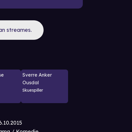
kan streames.
se
Sverre Anker
Ousdal
Skuespiller
6.10.2015
ama / Komedie