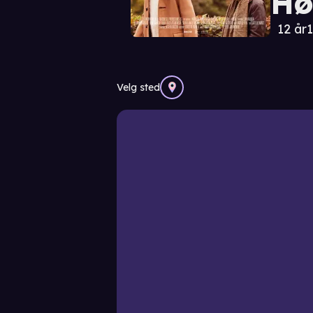
Hø
12 år
1
Velg sted