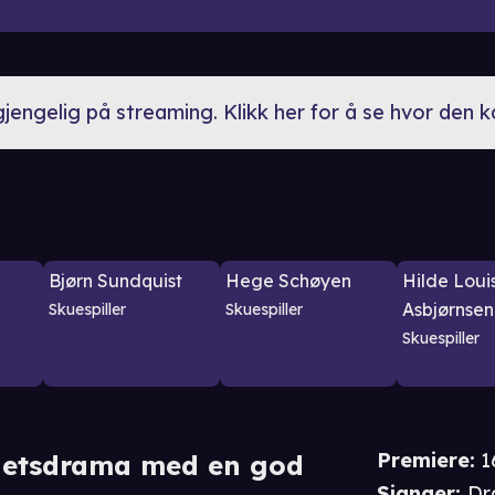
lgjengelig på streaming. Klikk her for å se hvor den 
Bjørn Sundquist
Hege Schøyen
Hilde Loui
Asbjørnsen
Skuespiller
Skuespiller
Skuespiller
Premiere
:
1
ghetsdrama med en god
Sjanger
:
Dr