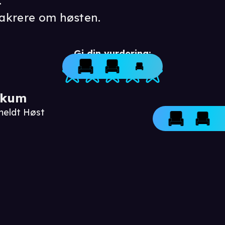
.
vakrere om høsten.
Gi din vurdering:
ikum
meldt Høst