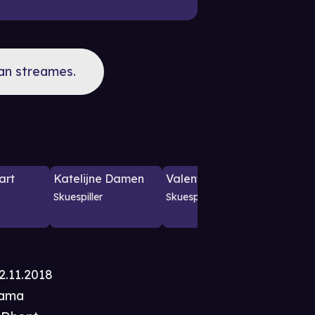
kan streames.
art
Katelijne Damen
Valentijn Dhaenens
Alice 
Broque
Skuespiller
Skuespiller
Skuespil
2.11.2018
ama