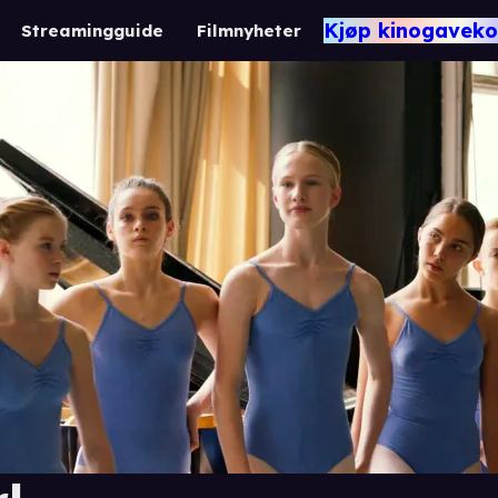
Kjøp kinogaveko
Streamingguide
Filmnyheter