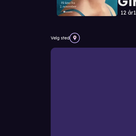
Gi
12 år
1
Velg sted