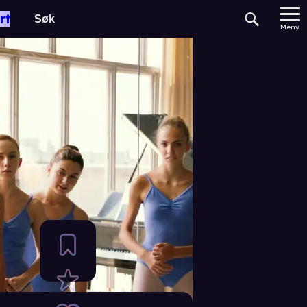
rt
Meny