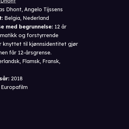
 Dhont
as Dhont
,
Angelo Tijssens
t
:
Belgia, Nederland
se
med begrunnelse
:
12 år
ematikk og forstyrrende
 knyttet til kjønnsidentitet gjør
men får 12-årsgrense.
rlandsk, Flamsk, Fransk,
sår
:
2018
Europafilm