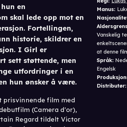
Regi
:
Lukas
 hun en
Manus
:
Luk
m skal lede opp mot en
Nasjonalite
Aldersgren
rasjon. Fortellingen,
Vanskelig t
nn historie, skildrer en
enkeltscener
jon. I Girl er
at denne fil
rt sett støttende, men
Språk
:
Nede
Engelsk
nge utfordringer i en
Produksjon
den hun ønsker å være.
Distributør
:
t prisvinnende film med
e debutfilm (Camera d'or),
rtain Regard tildelt Victor