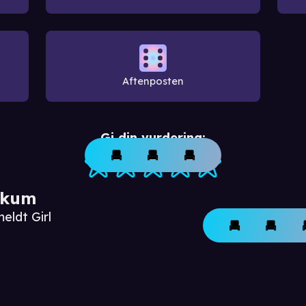
Aftenposten
Gi din vurdering:
ikum
eldt Girl