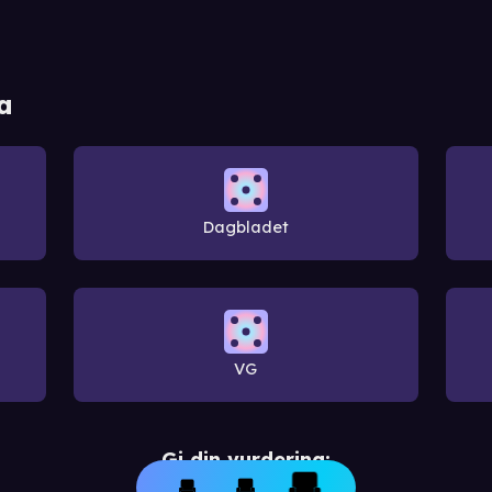
a
Dagbladet
VG
Gi din vurdering: