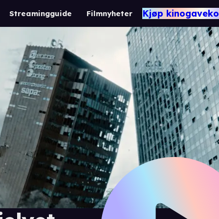
Kjøp kinogaveko
Streamingguide
Filmnyheter