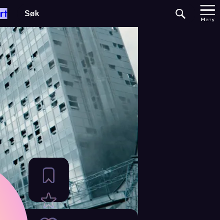
rt
Meny