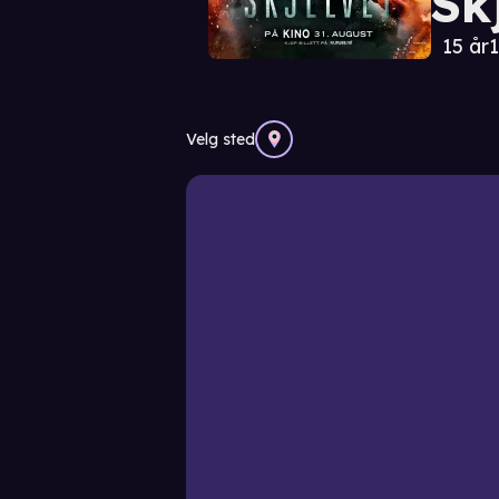
Sk
15 år
1
Velg sted