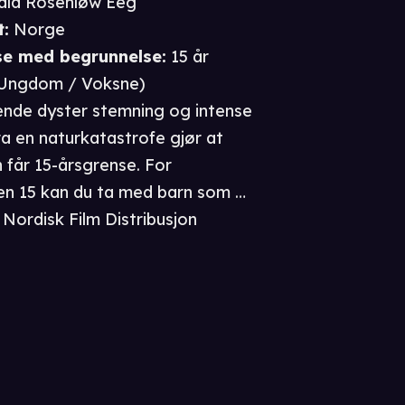
ald Rosenløw Eeg
t
:
Norge
se
med begrunnelse
:
15 år
Ungdom / Voksne
)
de dyster stemning og intense
fra en naturkatastrofe gjør at
får 15-årsgrense. For
en 15 kan du ta med barn som er
 yngre.
Nordisk Film Distribusjon