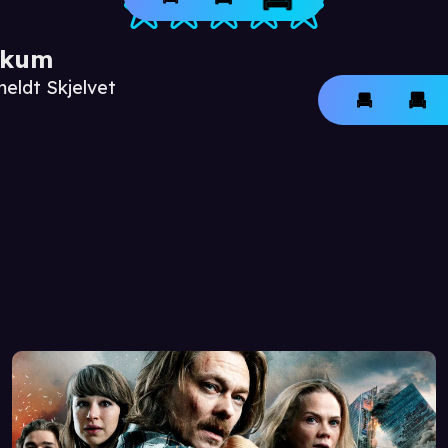
ikum
meldt Skjelvet