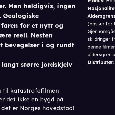
Manus
:
Har
er. Men heldigvis, ingen
Nasjonalite
. Geologiske
Aldersgren
(passer for
 faren for et nytt og
Gjennomgåen
ære reell. Nesten
skildringer 
et bevegelser i og rundt
denne filmen 
aldersgrens
inntil tre år
Distributør
:
 langt større jordskjelv
til katastrofefilmen
r det ikke en bygd på
- det er Norges hovedstad!