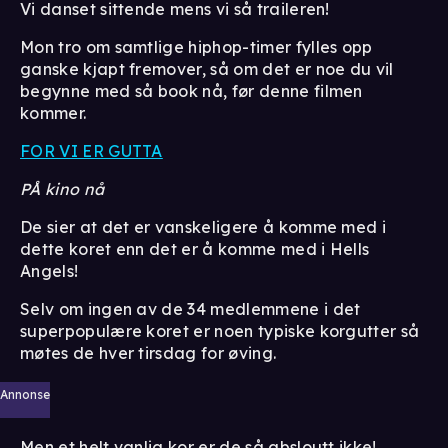
Vi danset sittende mens vi så traileren!
Mon tro om samtlige hiphop-timer fylles opp
ganske kjapt fremover, så om det er noe du vil
begynne med så book nå, før denne filmen
kommer.
FOR VI ER GUTTA
PÅ kino nå
De sier at det er vanskeligere å komme med i
dette koret enn det er å komme med i Hells
Angels!
Selv om ingen av de 34 medlemmene i det
superpopulære koret er noen typiske korgutter så
møtes de hver tirsdag for øving.
Annonse
Men et helt vanlig kor er de så absloutt ikke!