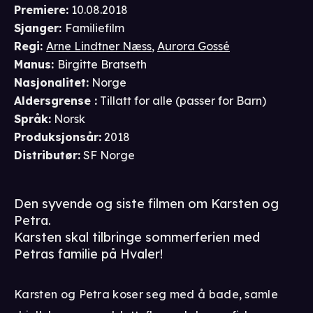
Premiere
:
10.08.2018
Sjanger
:
Familiefilm
Regi
:
Arne Lindtner Næss
,
Aurora Gossé
Manus
:
Birgitte Bratseth
Nasjonalitet
:
Norge
Aldersgrense
:
Tillatt for alle
(passer for
Barn
)
Språk
:
Norsk
Produksjonsår
:
2018
Distributør
:
SF Norge
Den syvende og siste filmen om Karsten og
Petra.
Karsten skal tilbringe sommerferien med
Petras familie på Hvaler!
Karsten og Petra koser seg med å bade, samle