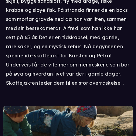
skjell, bygge sandslott, fly med drage, fiske
krabbe og sløye fisk. På stranda finner de en boks
som morfar gravde ned da han var liten, sammen
med sin bestekamerat, Alfred, som han ikke har
sett på 65 år. Det er en tidskapsel, med gamle,
rare saker, og en mystisk rebus. Nå begynner en
spennende skattejakt for Karsten og Petra!
Underveis får de vite mer om menneskene som bor
på øya og hvordan livet var der i gamle dager.
Skattejakten leder dem til en stor overraskelse...