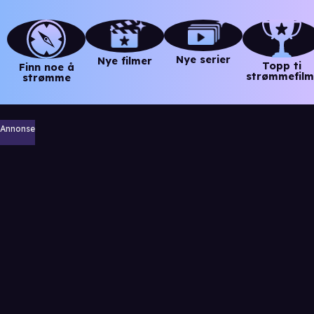
Nye serier
Nye filmer
Topp ti
Finn noe å
strømmefilm
strømme
Annonse