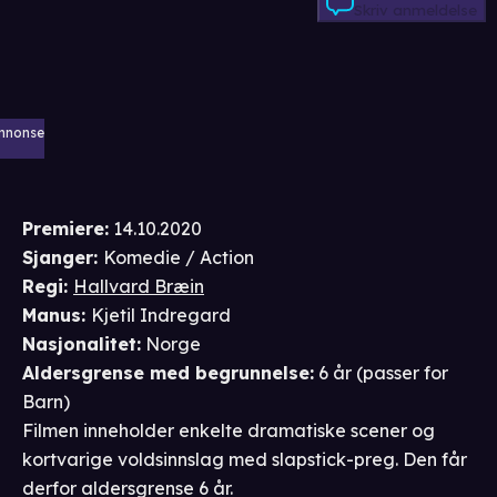
Skriv anmeldelse
nnonse
Premiere
:
14.10.2020
Sjanger
:
Komedie / Action
Regi
:
Hallvard Bræin
Manus
:
Kjetil Indregard
Nasjonalitet
:
Norge
Aldersgrense
med begrunnelse
:
6 år
(passer for
Barn
)
Filmen inneholder enkelte dramatiske scener og
kortvarige voldsinnslag med slapstick-preg. Den får
derfor aldersgrense 6 år.