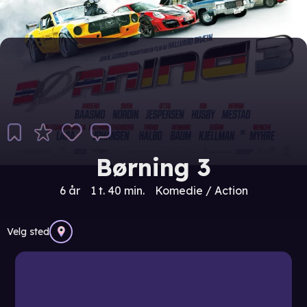
Børning 3
6 år
1 t. 40 min.
Komedie / Action
Velg sted