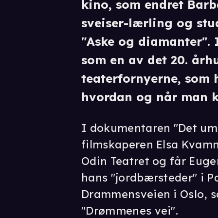
kino, som endret Barb
sveiser-lærling og st
"Aske og diamanter". 
som en av det 20. årh
teaterfornyerne, som 
hvordan og når man ka
I dokumentaren "Det umu
filmskaperen Elsa Kvamm
Odin Teatret og får Euge
hans "jordbærsteder" i Pa
Drammensveien i Oslo, s
"Drømmenes vei".