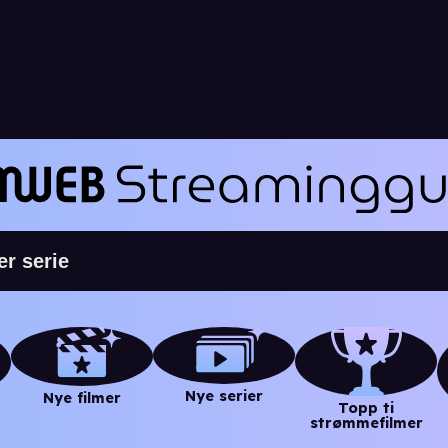
Nye serier
Nye filmer
Topp ti
strømmefilmer