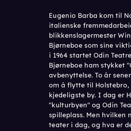
Eugenio Barba kom til N
italienske fremmedarbei
blikkenslagermester Winj
Bjørneboe som sine vikt
i 1964 startet Odin Teatre
Bjørneboe ham stykket "Or
avbenyttelse. To år sener
om å flytte til Holstebr
kjedeligste by. I dag er 
"kulturbyen" og Odin Tea
spilleplass. Men hvilken
teater i dag, og hva er d