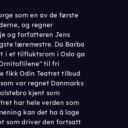
orge som en av de første
derne, og regner
e og forfatteren Jens
igste læremestre. Da Barba
t i et tilfluktsrom i Oslo ga
nitoflilene" til fri
e fikk Odin Teatret tilbud
o, som var regnet Danmarks
Holstebro kjent som
tret har hele verden som
 mening kan det ha å lage
et som driver den fortsatt