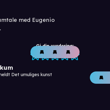
 samtale med Eugenio
.
Gi din vurdering:
ikum
meldt Det umuliges kunst