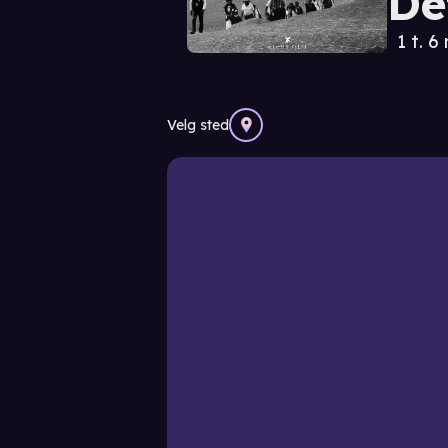
De
1 t. 6
Velg sted