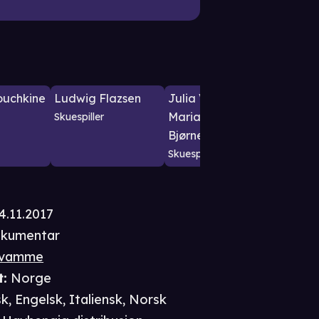
ouchkine
Ludwig Flazsen
Julia Varley
Tor S
Marianne
Skuespiller
Skuespil
Bjørneboe
Skuespiller
4.11.2017
kumentar
Kvamme
t
:
Norge
k, Engelsk, Italiensk, Norsk