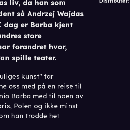
Distributør
:
as liv, da han som
udent så Andrzej Wajdas
I dag er Barba kjent
undres store
har forandret hvor,
n spille teater.
liges kunst" tar
e oss med på en reise til
nio Barba med til noen av
ris, Polen og ikke minst
om han trodde het