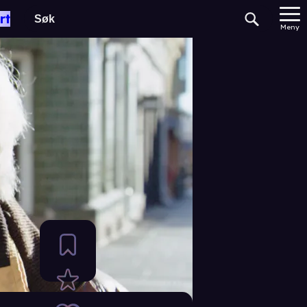
rt
Meny