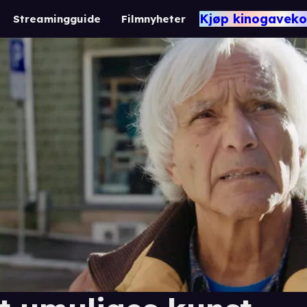
Kjøp kinogaveko
Streamingguide
Filmnyheter