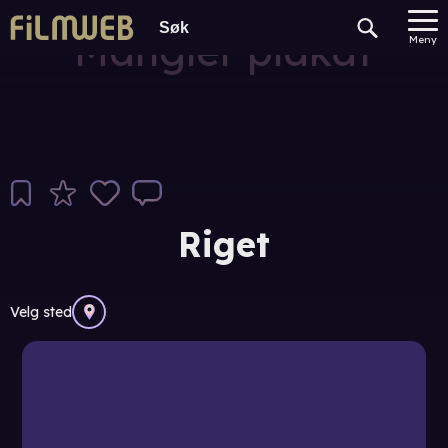
Mangler plakat
Meny
Riget
Velg sted