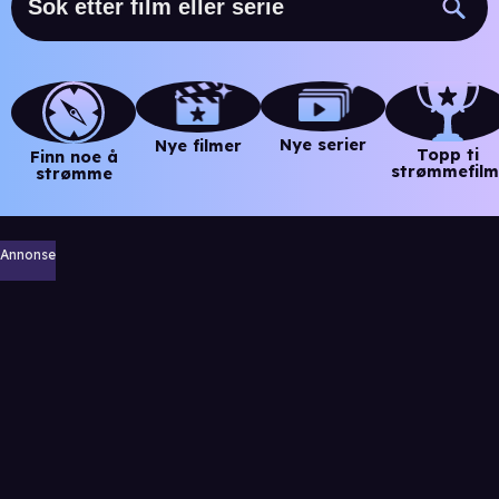
Nye serier
Nye filmer
Topp ti
Finn noe å
strømmefilm
strømme
Annonse