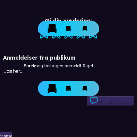
Gi din vurdering:
Anmeldelser fra publikum
Foreløpig har ingen anmeldt Riget
Laster...
Skriv anmeldelse
nnonse