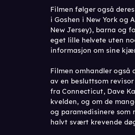
Filmen følger også dere
i Goshen i New York og Al
New Jersey), barna og for
eget lille helvete uten n
informasjon om sine kjæ
Filmen omhandler også de
av en besluttsom revisor
fra Connecticut, Dave Ka
kvelden, og om de mang
og paramedisinere som r
halvt svært krevende dø