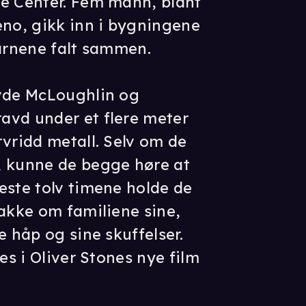
de Center. Fem mann, blant
o, gikk inn i bygningene
tårnene falt sammen.
evde McLoughlin og
avd under et flere meter
rvridd metall. Selv om de
, kunne de begge høre at
este tolv timene holde de
nakke om familiene sine,
e håp og sine skuffelser.
les i Oliver Stones nye film