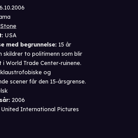
6.10.2006
ama
 Stone
t
:
USA
se
med begrunnelse
:
15 år
 skildrer to politimenn som blir
t i World Trade Center-ruinene.
 klaustrofobiske og
de scener får den 15-årsgrense.
lsk
sår
:
2006
United International Pictures