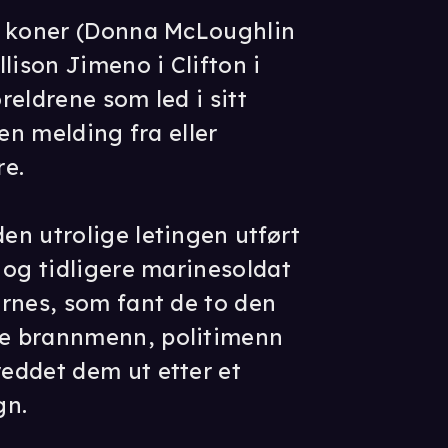
s koner (Donna McLoughlin
lison Jimeno i Clifton i
eldrene som led i sitt
oen melding fra eller
re.
n utrolige letingen utført
 og tidligere marinesoldat
rnes, som fant de to den
e brannmenn, politimenn
eddet dem ut etter et
gn.