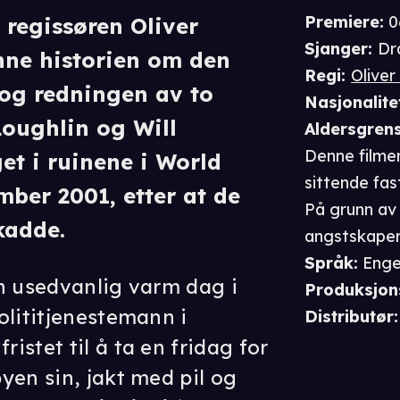
Premiere
:
0
regissøren Oliver
Sjanger
:
Dr
anne historien om den
Regi
:
Oliver
 og redningen av to
Nasjonalite
oughlin og Will
Aldersgren
Denne filmen
et i ruinene i World
sittende fas
mber 2001, etter at de
På grunn av
kadde.
angstskapen
Språk
:
Enge
n usedvanlig varm dag i
Produksjon
olititjenestemann i
Distributør
:
stet til å ta en fridag for
yen sin, jakt med pil og