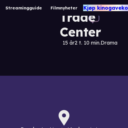
World
Kjøp kinogaveko
Streamingguide
Filmnyheter
Trade
Center
15 år
2 t. 10 min.
Drama