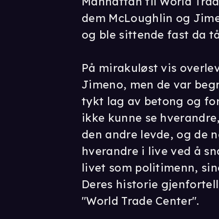
Manhattan til World Tra
dem McLoughlin og Jimen
og ble sittende fast da 
På mirakuløst vis overl
Jimeno, men de var begr
tykt lag av betong og fo
ikke kunne se hverandre
den andre levde, og de n
hverandre i live ved å s
livet som politimenn, sin
Deres historie gjenfortel
"World Trade Center".