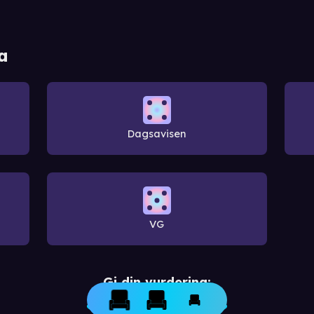
a
Dagsavisen
VG
Gi din vurdering: