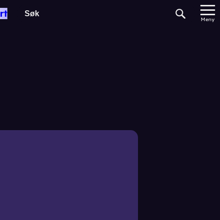
rt
Meny