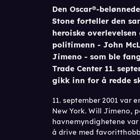
Den Oscar®-belønnede 
Stone forteller den s
heroiske overlevelsen
politimenn - John McL
Jimeno - som ble fang
Trade Center 11. septe
gikk inn for å redde s
11. september 2001 var e
New York. Will Jimeno, p
havnemyndighetene var fri
å drive med favoritthobb