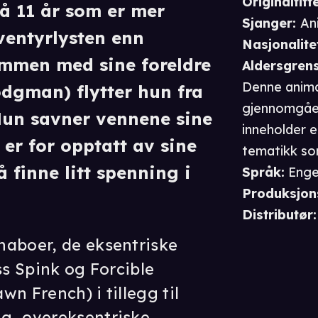
Originaltitte
på 11 år som er mer
Sjanger
:
An
eventyrlysten enn
Nasjonalite
Sammen med sine foreldre
Aldersgren
Denne anima
odgman) flytter hun fra
gjennomgåe
Hun savner vennene sine
inneholder 
 er for opptatt av sine
tematikk so
å finne litt spenning i
åringer. Fil
Språk
:
Enge
Produksjon
Distributør
:
naboer, de eksentriske
ss Spink og Forcible
n French) i tillegg til
g, overeksentriske