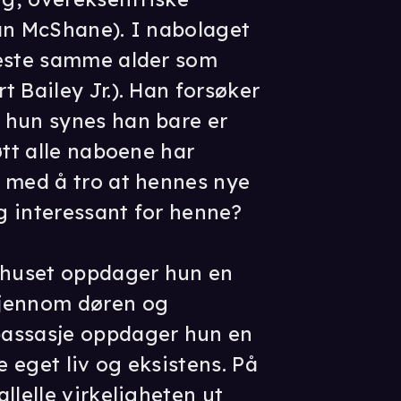
an McShane). I nabolaget
neste samme alder som
 Bailey Jr.). Han forsøker
 hun synes han bare er
øtt alle naboene har
 med å tro at hennes nye
g interessant for henne?
i huset oppdager hun en
gjennom døren og
passasje oppdager hun en
e eget liv og eksistens. På
llelle virkeligheten ut