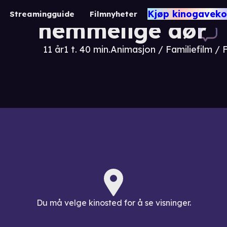
Coraline og den
Kjøp kinogaveko
Streamingguide
Filmnyheter
hemmelige dør
11 år
1 t. 40 min.
Animasjon / Familiefilm / 
Du må velge kinosted for å se visninger.