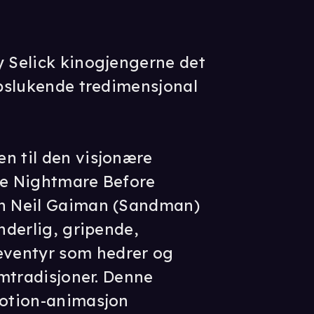
y Selick kinogjengerne det
oppslukende tredimensjonal
n til den visjonære
he Nightmare Before
en Neil Gaiman (Sandman)
underlig, gripende,
ventyr som hedrer og
ilmtradisjoner. Denne
motion-animasjon