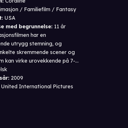
l:
Coraline
imasjon / Familiefilm / Fantasy
t
:
USA
se
med begrunnelse
:
11 år
sjonsfilmen har en
nde utrygg stemning, og
enkelte skremmende scener og
m kan virke urovekkende på 7-
men får derfor 11-årsgrense.
lsk
sår
:
2009
United International Pictures