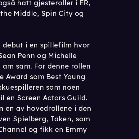
gså hatt gjesteroller i ER,
 the Middle, Spin City og
debut i en spillefilm hvor
Sean Penn og Michelle
 i am sam. For denne rollen
ice Award som Best Young
 skuespilleren som noen
il en Screen Actors Guild.
un en av hovedrollene i den
ven Spielberg, Taken, som
 Channel og fikk en Emmy