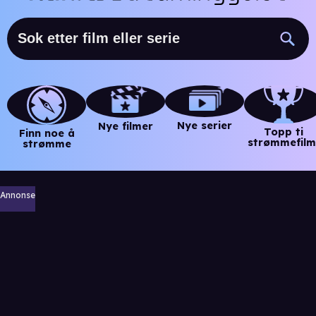
Nye serier
Nye filmer
Topp ti
Finn noe å
strømmefilm
strømme
Annonse