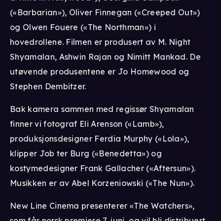
(«Barbarian»), Oliver Finnegan («Creeped Out»)
og Olwen Fouere («The Northman») i
hovedrollene. Filmen er produsert av M. Night
Shyamalan, Ashwin Rajan og Nimitt Mankad. De
utøvende produsentene er Jo Homewood og
Stephen Dembitzer.
Bak kamera sammen med regissør Shyamalan
finner vi fotograf Eli Arenson («Lamb»),
produksjonsdesigner Ferdia Murphy («Lola»),
klipper Job ter Burg («Benedetta») og
kostymedesigner Frank Gallacher («Aftersun»).
Musikken er av Abel Korzeniowski («The Nun»).
New Line Cinema presenterer «The Watchers»,
som får norsk premiere 7. juni, og vil bli distribuert