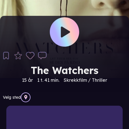
The Watchers
15 år
1 t. 41 min.
Skrekkfilm / Thriller
Velg sted