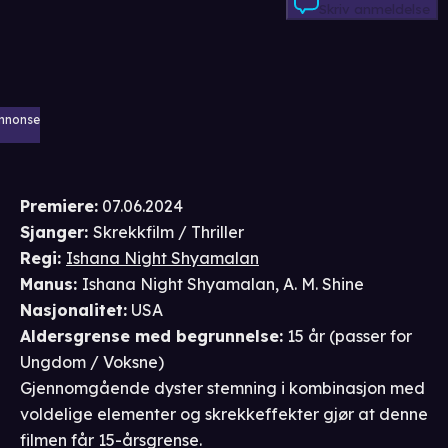
Skriv anmeldelse
nnonse
Premiere
:
07.06.2024
Sjanger
:
Skrekkfilm / Thriller
Regi
:
Ishana Night Shyamalan
Manus
:
Ishana Night Shyamalan
,
A. M. Shine
Nasjonalitet
:
USA
Aldersgrense
med begrunnelse
:
15 år
(passer for
Ungdom / Voksne
)
Gjennomgående dyster stemning i kombinasjon med
voldelige elementer og skrekkeffekter gjør at denne
filmen får 15-årsgrense.