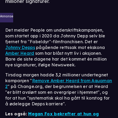
millioner signaturer.
Annonse
Det melder People om underskriftskampanjen,
som startet opp i 2020 da Johnny Depp selv ble
fjernet fra "Fabeldyr"-filmfranchisen. Det er
Johnny Depps
pågående rettssak mot ekskona
Amber Heard
som har blåst nytt liv i aksjonen.
Bare de siste dagene har det kommet én million
nye signaturer, ifølge Newsweek.
Tirsdag morgen hadde 3,2 millioner undertegnet
kampanjen "
Remove Amber Heard from Aquaman
2
" på Change.org, der begrunnelsen er at Heard
"er blitt avslørt som en overgriper i hjemmet", og
for at hun "systematisk skal ha gått til korstog for
å ødelegge Depps karriere".
Les også:
Megan Fox bekrefter at hun og