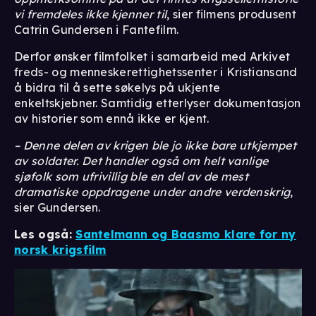
vi fremdeles ikke kjenner til
, sier filmens produsent
Catrin Gundersen i Fantefilm.
Derfor ønsker filmfolket i samarbeid med Arkivet
freds- og menneskerettighetssenter i Kristiansand
å bidra til å sette søkelys på ukjente
enkeltskjebner. Samtidig etterlyser dokumentasjon
av historier som ennå ikke er kjent.
– Denne delen av krigen ble jo ikke bare utkjempet
av soldater. Det handler også om helt vanlige
sjøfolk som ufrivillig ble en del av de mest
dramatiske oppdragene under andre verdenskrig
,
sier Gundersen.
Les også:
Santelmann og Baasmo klare for ny
norsk krigsfilm