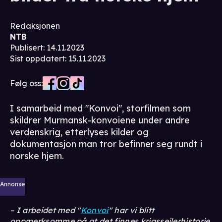
Redaksjonen
NTB
Publisert
:
14.11.2023
Sist oppdatert
:
15.11.2023
Følg oss:
I samarbeid med "Konvoi", storfilmen som
skildrer Murmansk-konvoiene under andre
verdenskrig, etterlyses kilder og
dokumentasjon man tror befinner seg rundt i
norske hjem.
Annonse
– I arbeidet med "
Konvoi
" har vi blitt
oppmerksomme på at det finnes krigsseilerhistorie