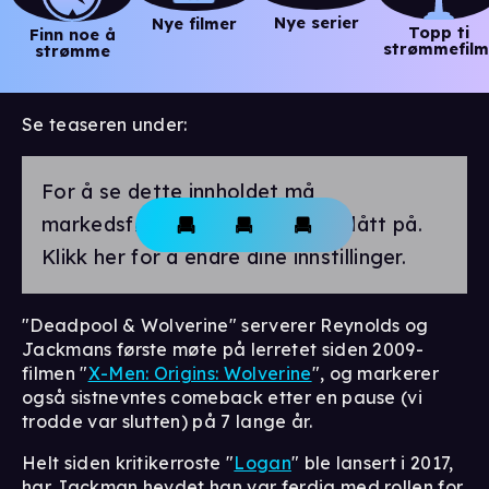
Nye serier
Nye filmer
Topp ti
Finn noe å
strømmefilm
strømme
Se teaseren under:
For å se dette innholdet må
markedsførings-cookies være slått på.
Klikk her for å endre dine innstillinger.
"Deadpool & Wolverine" serverer Reynolds og
Jackmans første møte på lerretet siden 2009-
filmen "
X-Men: Origins: Wolverine
", og markerer
også sistnevntes comeback etter en pause (vi
trodde var slutten) på 7 lange år.
Helt siden kritikerroste "
Logan
" ble lansert i 2017,
har Jackman hevdet han var ferdig med rollen for