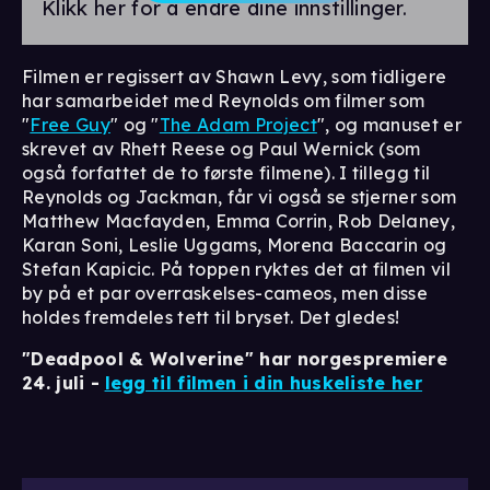
Klikk her for å endre dine innstillinger.
Filmen er regissert av Shawn Levy, som tidligere
har samarbeidet med Reynolds om filmer som
"
Free Guy
" og "
The Adam Project
", og manuset er
skrevet av Rhett Reese og Paul Wernick (som
også forfattet de to første filmene). I tillegg til
Reynolds og Jackman, får vi også se stjerner som
Matthew Macfayden, Emma Corrin, Rob Delaney,
Karan Soni, Leslie Uggams, Morena Baccarin og
Stefan Kapicic. På toppen ryktes det at filmen vil
by på et par overraskelses-cameos, men disse
holdes fremdeles tett til bryset. Det gledes!
"Deadpool & Wolverine" har norgespremiere
24. juli -
legg til filmen i din huskeliste her