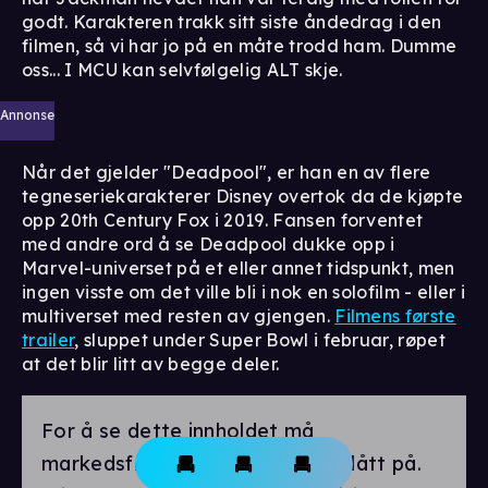
godt. Karakteren trakk sitt siste åndedrag i den
filmen, så vi har jo på en måte trodd ham. Dumme
oss... I MCU kan selvfølgelig ALT skje.
Annonse
Når det gjelder "Deadpool", er han en av flere
tegneseriekarakterer Disney overtok da de kjøpte
opp 20th Century Fox i 2019. Fansen forventet
med andre ord å se Deadpool dukke opp i
Marvel-universet på et eller annet tidspunkt, men
ingen visste om det ville bli i nok en solofilm - eller i
multiverset med resten av gjengen.
Filmens første
trailer
, sluppet under Super Bowl i februar, røpet
at det blir litt av begge deler.
For å se dette innholdet må
markedsførings-cookies være slått på.