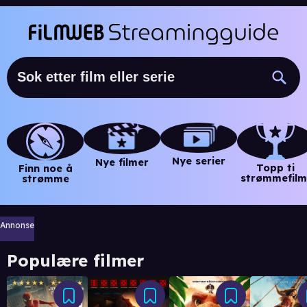
Nye serier
Nye filmer
Topp ti
Finn noe å
strømmefilm
strømme
Annonse
Populære filmer