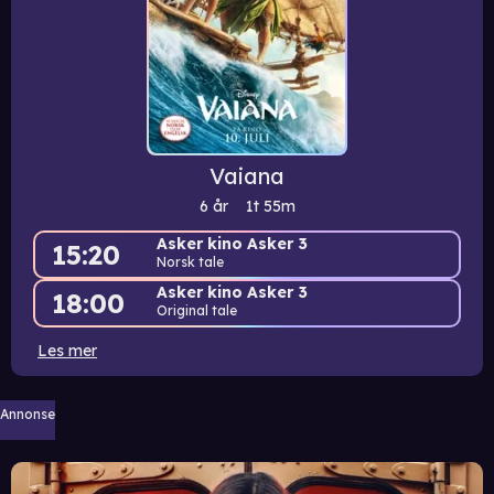
Vaiana
6 år
1t
55m
Asker kino Asker 3
15:20
Norsk tale
Asker kino Asker 3
18:00
Original tale
Les mer
Annonse