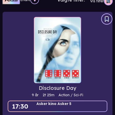
Asker
Vis filter
Disclosure Day
9 år
2t
25m
Action / Sci-Fi
Asker kino Asker 5
17:30