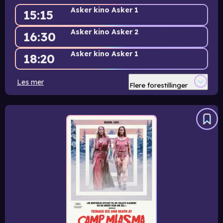
Asker kino Asker 1
15:15
Asker kino Asker 2
16:30
Asker kino Asker 1
18:20
Asker kino Asker 3
20:40
Les mer
Flere forestillinger
Asker kino Asker 1
21:30