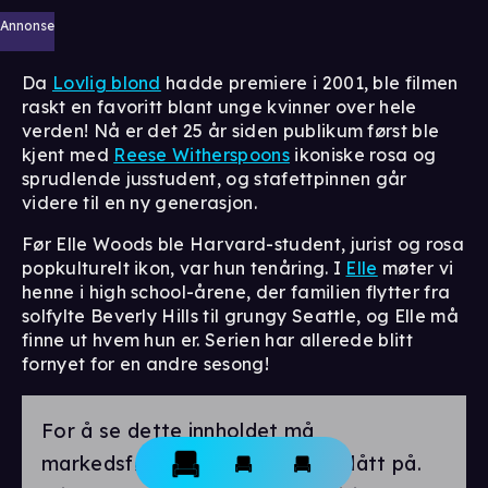
Annonse
Da
Lovlig blond
hadde premiere i 2001, ble filmen
raskt en favoritt blant unge kvinner over hele
verden! Nå er det 25 år siden publikum først ble
kjent med
Reese Witherspoons
ikoniske rosa og
sprudlende jusstudent, og stafettpinnen går
videre til en ny generasjon.
Før Elle Woods ble Harvard-student, jurist og rosa
popkulturelt ikon, var hun tenåring. I
Elle
møter vi
henne i high school-årene, der familien flytter fra
solfylte Beverly Hills til grungy Seattle, og Elle må
finne ut hvem hun er. Serien har allerede blitt
fornyet for en andre sesong!
For å se dette innholdet må
markedsførings-cookies være slått på.