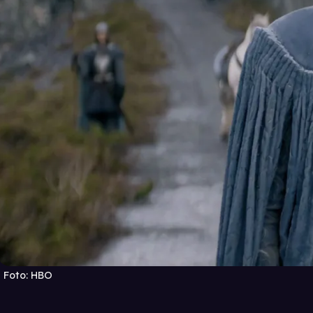
Foto:
HBO