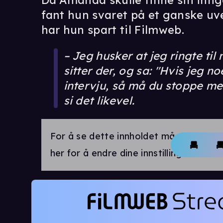
Da Amanda skulle finne sin inng
fant hun svaret på et ganske uv
har hun spart til Filmweb.
– Jeg husker at jeg ringte ti
sitter der, og sa: "Hvis jeg no
intervju, så må du stoppe me
si det likevel.
For å se dette innholdet må markedsfø
her for å endre dine innstillinger.