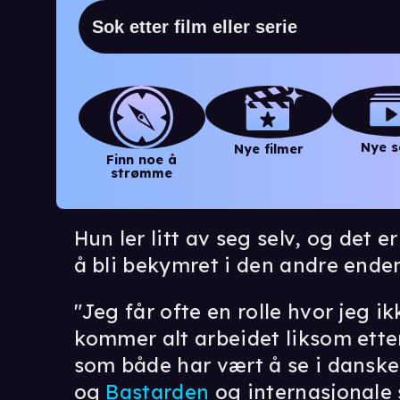
Nye s
Nye filmer
Finn noe å
strømme
Hun ler litt av seg selv, og det
å bli bekymret i den andre ende
"Jeg får ofte en rolle hvor jeg ik
kommer alt arbeidet liksom etter
som både har vært å se i dansk
og
Bastarden
og internasjonale