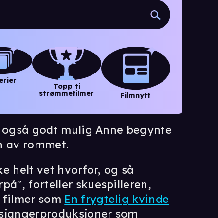
erier
Topp ti
strømmefilmer
Filmnytt
 er også godt mulig Anne begynte
n av rommet.
ke helt vet hvorfor, og så
på", forteller skuespilleren,
e filmer som
En frygtelig kvinde
 sjangerproduksjoner som