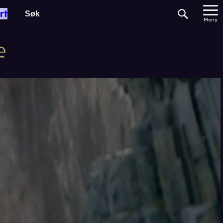
rt
Meny