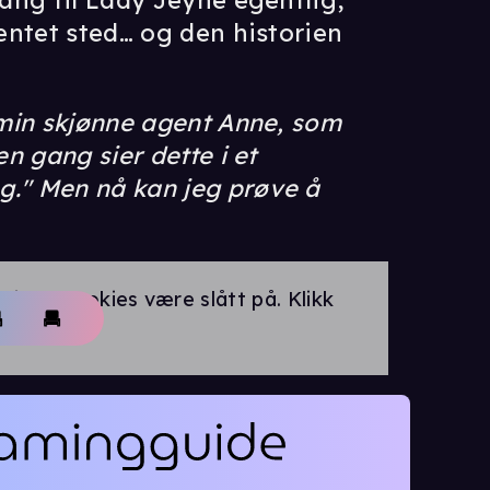
ang til Lady Jeyne egentlig,
entet sted… og den historien
l min skjønne agent Anne, som
en gang sier dette i et
g." Men nå kan jeg prøve å
rings-cookies være slått på. Klikk