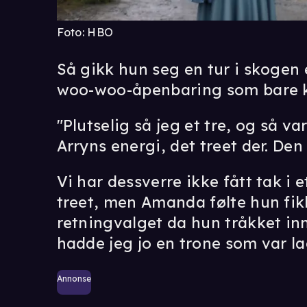
Foto: HBO
Så gikk hun seg en tur i skogen
woo-woo-åpenbaring som bare k
"Plutselig så jeg et tre, og så v
Arryns energi, det treet der. Den 
Vi har dessverre ikke fått tak i e
treet, men Amanda følte hun fik
retningvalget da hun tråkket inn
hadde jeg jo en trone som var la
Annonse