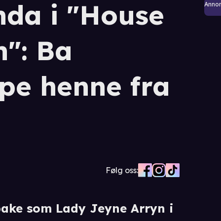
da i "House
Anno
n": Ba
pe henne fra
Følg oss:
bake som Lady Jeyne Arryn i