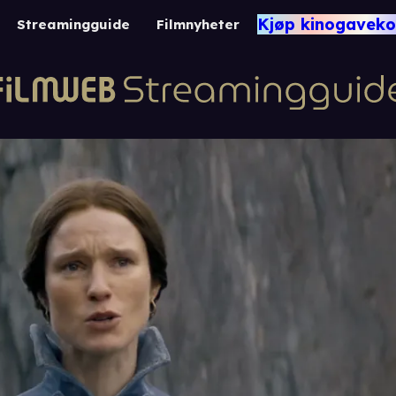
Kjøp kinogaveko
Streamingguide
Filmnyheter