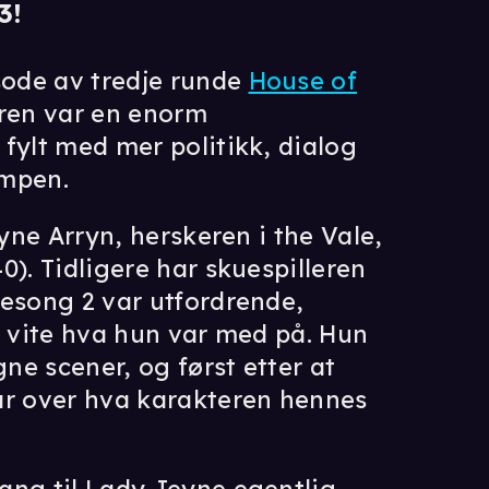
3!
ode av tredje runde
House of
ren var en enorm
fylt med mer politikk, dialog
ampen.
eyne Arryn, herskeren i the Vale,
0). Tidligere har skuespilleren
sesong 2 var utfordrende,
k vite hva hun var med på. Hun
gne scener, og først etter at
ar over hva karakteren hennes