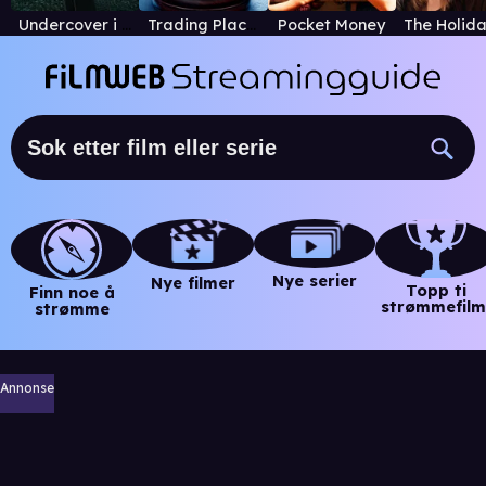
Undercover i Brügge
Trading Places
Pocket Money
Nye serier
Nye filmer
Topp ti
Finn noe å
strømmefilm
strømme
Annonse