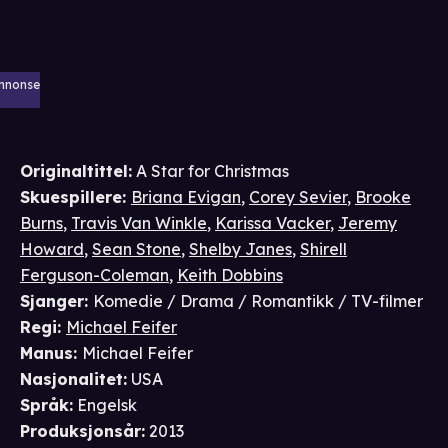
nnonse
Originaltittel:
A Star for Christmas
Skuespillere
:
Briana Evigan
,
Corey Sevier
,
Brooke
Burns
,
Travis Van Winkle
,
Karissa Vacker
,
Jeremy
Howard
,
Sean Stone
,
Shelby Janes
,
Shirell
Ferguson-Coleman
,
Keith Dobbins
Sjanger
:
Komedie / Drama / Romantikk / TV-filmer
Regi
:
Michael Feifer
Manus
:
Michael Feifer
Nasjonalitet
:
USA
Språk
:
Engelsk
Produksjonsår
:
2013