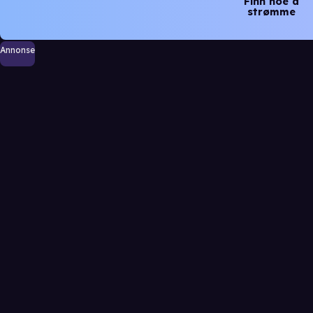
Finn noe å
strømme
Annonse