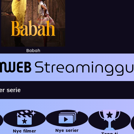
Babah
Nye serier
Nye filmer