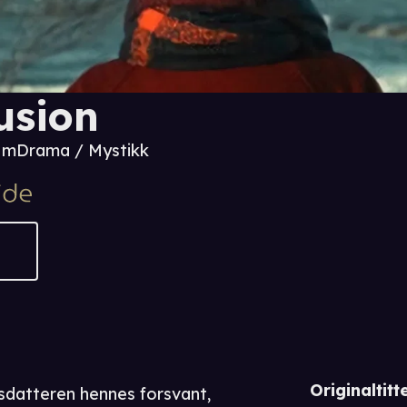
lusion
9 m
Drama / Mystikk
Originaltitte
sdatteren hennes forsvant,