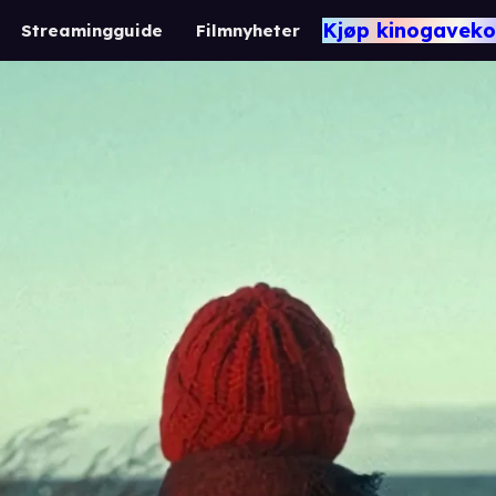
Kjøp kinogaveko
Streamingguide
Filmnyheter