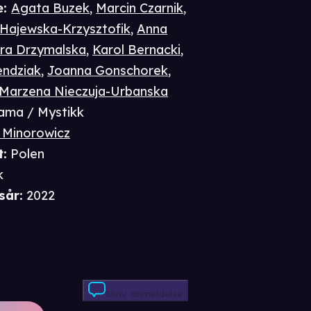
e
:
Agata Buzek
,
Marcin Czarnik
,
Hajewska-Krzysztofik
,
Anna
ra Drzymalska
,
Karol Bernacki
,
endziak
,
Joanna Gonschorek
,
Marzena Nieczuja-Urbanska
ama / Mystikk
 Minorowicz
t
:
Polen
k
sår
:
2022
Skriv anmeldelse