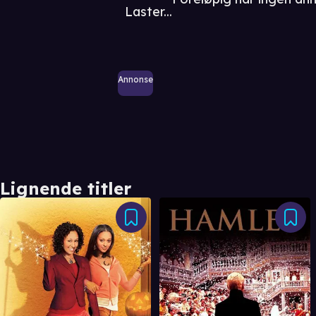
Laster...
Annonse
Lignende titler