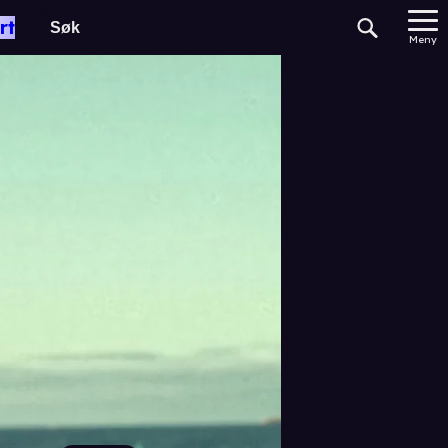
rt
Meny