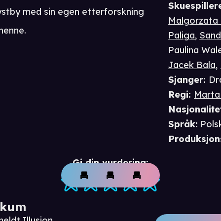
Skuespiller
kystby med sin egen etterforskning
Malgorzata 
 henne.
Paliga
,
Sand
Paulina Wal
Jacek Bala
,
Sjanger
:
Dr
Regi
:
Marta
Nasjonalite
Språk
:
Pols
Produksjon
Gi din vurdering:
ikum
eldt Illusion