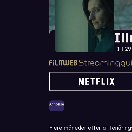
Il
1 t 2
Annonse
Flere måneder etter at tenåring