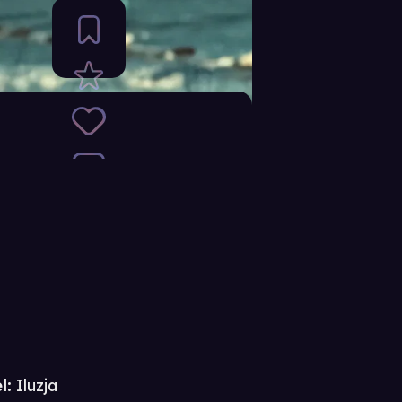
l:
Iluzja