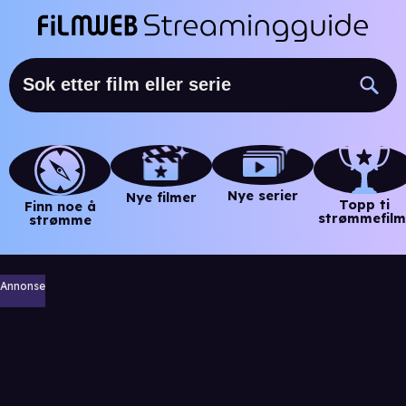
Nye serier
Nye filmer
Topp ti
Finn noe å
strømmefilm
strømme
Annonse