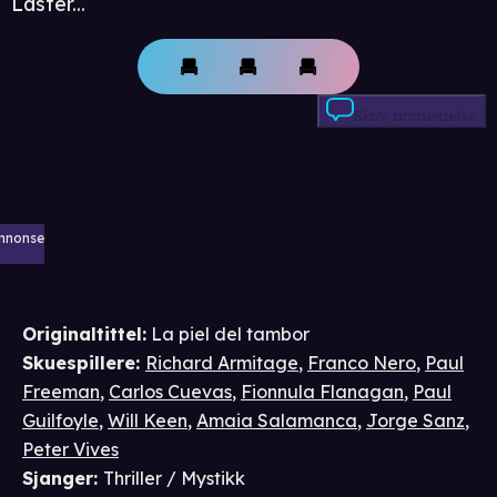
Laster...
Skriv anmeldelse
nnonse
Originaltittel:
La piel del tambor
Skuespillere
:
Richard Armitage
,
Franco Nero
,
Paul
Freeman
,
Carlos Cuevas
,
Fionnula Flanagan
,
Paul
Guilfoyle
,
Will Keen
,
Amaia Salamanca
,
Jorge Sanz
,
Peter Vives
Sjanger
:
Thriller / Mystikk