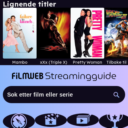
Lignende titler
Mambo
xXx (Triple X)
Pretty Woman