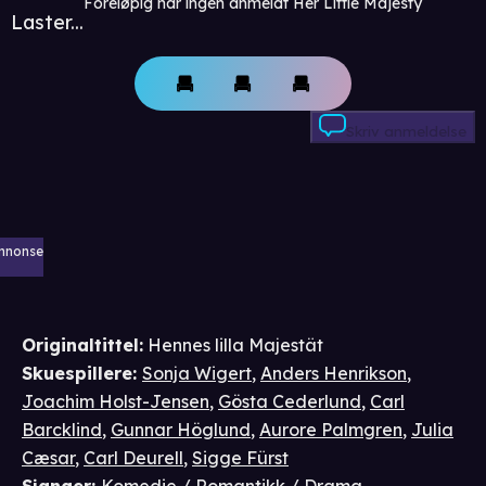
Foreløpig har ingen anmeldt Her Little Majesty
Laster...
Skriv anmeldelse
nnonse
Originaltittel:
Hennes lilla Majestät
Skuespillere
:
Sonja Wigert
,
Anders Henrikson
,
Joachim Holst-Jensen
,
Gösta Cederlund
,
Carl
Barcklind
,
Gunnar Höglund
,
Aurore Palmgren
,
Julia
Cæsar
,
Carl Deurell
,
Sigge Fürst