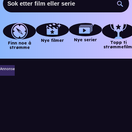
Nye serier
Nye filmer
Topp ti
Finn noe å
strømmefilm
strømme
Annonse