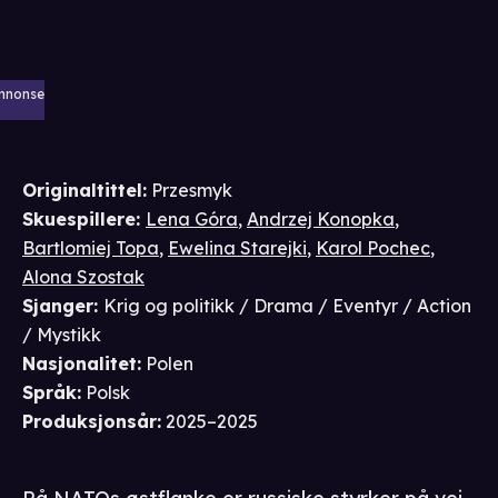
nnonse
Originaltittel:
Przesmyk
Skuespillere
:
Lena Góra
,
Andrzej Konopka
,
Bartlomiej Topa
,
Ewelina Starejki
,
Karol Pochec
,
Alona Szostak
Sjanger
:
Krig og politikk / Drama / Eventyr / Action
/ Mystikk
Nasjonalitet
:
Polen
Språk
:
Polsk
Produksjonsår
:
2025–2025