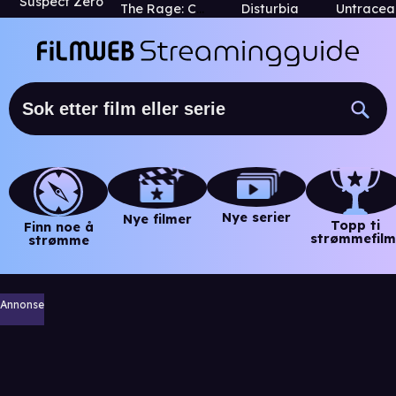
Suspect Zero
The Rage: Carrie 2
Disturbia
Untracea
Nye serier
Nye filmer
Topp ti
Finn noe å
strømmefilm
strømme
Annonse