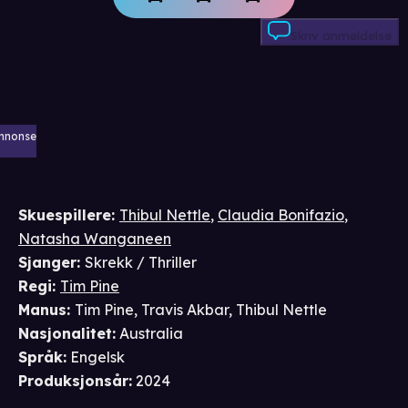
Skriv anmeldelse
nnonse
Skuespillere
:
Thibul Nettle
,
Claudia Bonifazio
,
Natasha Wanganeen
Sjanger
:
Skrekk / Thriller
Regi
:
Tim Pine
Manus
:
Tim Pine
,
Travis Akbar
,
Thibul Nettle
Nasjonalitet
:
Australia
Språk
:
Engelsk
Produksjonsår
:
2024