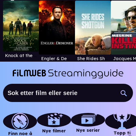
Knock at the Cabin
Engler & Demoner
She Rides Shotgun
Nye serier
Nye filmer
Topp ti
Finn noe å