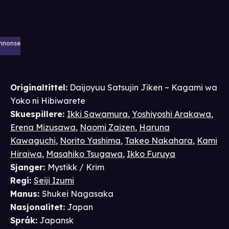
nnonse
Originaltittel:
Daijoyuu Satsujin Jiken ~ Kagami wa
Yoko ni Hibiwarete
Skuespillere
:
Ikki Sawamura
,
Yoshiyoshi Arakawa
,
Erena Mizusawa
,
Naomi Zaizen
,
Haruna
Kawaguchi
,
Norito Yashima
,
Takeo Nakahara
,
Kami
Hiraiwa
,
Masahiko Tsugawa
,
Ikko Furuya
Sjanger
:
Mystikk / Krim
Regi
:
Seiji Izumi
Manus
:
Shukei Nagasaka
Nasjonalitet
:
Japan
Språk
:
Japansk