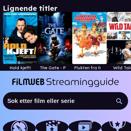
Lignende titler
Hold kjeft!
The Gate - Porten til helvete
Flukten fra hønsegården - Chicken Run (norsk versj
Wild Tal