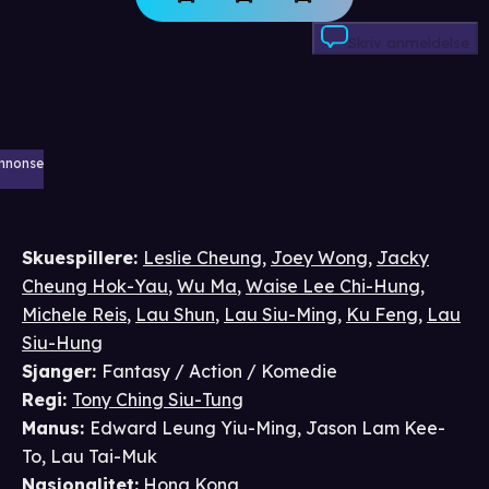
Skriv anmeldelse
nnonse
Skuespillere
:
Leslie Cheung
,
Joey Wong
,
Jacky
Cheung Hok-Yau
,
Wu Ma
,
Waise Lee Chi-Hung
,
Michele Reis
,
Lau Shun
,
Lau Siu-Ming
,
Ku Feng
,
Lau
Siu-Hung
Sjanger
:
Fantasy / Action / Komedie
Regi
:
Tony Ching Siu-Tung
Manus
:
Edward Leung Yiu-Ming
,
Jason Lam Kee-
To
,
Lau Tai-Muk
Nasjonalitet
:
Hong Kong