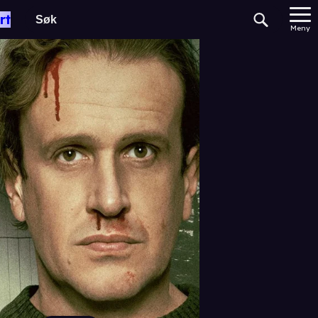
rt
Meny