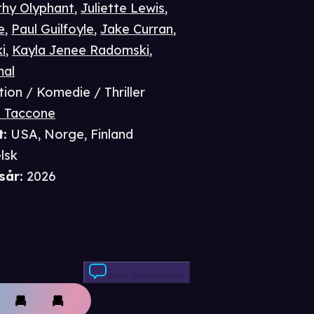
thy Olyphant
,
Juliette Lewis
,
e
,
Paul Guilfoyle
,
Jake Curran
,
i
,
Kayla Jenee Radomski
,
mal
tion / Komedie / Thriller
 Taccone
t
:
USA, Norge, Finland
lsk
sår
:
2026
Skriv anmeldelse