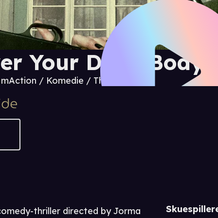
er Your Dead Body
5 m
Action / Komedie / Thriller
Skuespiller
omedy-thriller directed by Jorma