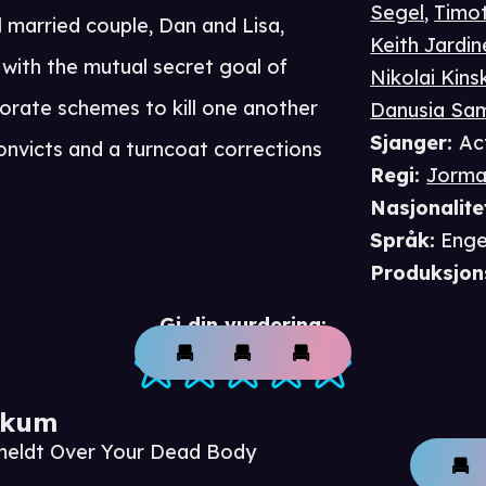
Segel
,
Timo
 married couple, Dan and Lisa,
Keith Jardin
 with the mutual secret goal of
Nikolai Kinsk
borate schemes to kill one another
Danusia Sa
Sjanger
:
Ac
nvicts and a turncoat corrections
Regi
:
Jorma
Nasjonalite
Språk
:
Enge
Produksjon
Gi din vurdering:
ikum
nmeldt Over Your Dead Body