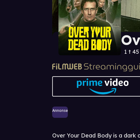
Ov
1 t 4
Annonse
Over Your Dead Body is a dark c