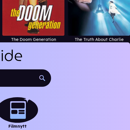
The Doom Generation
The Truth About Charlie
Filmnytt