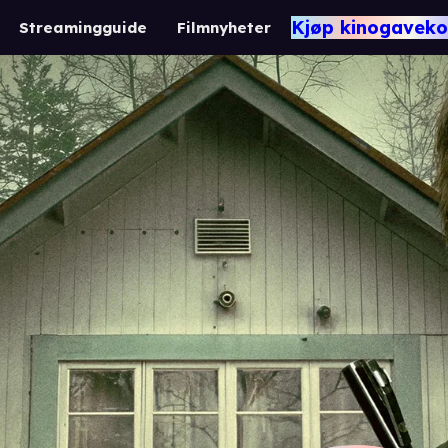
Kjøp kinogaveko
Streamingguide
Filmnyheter