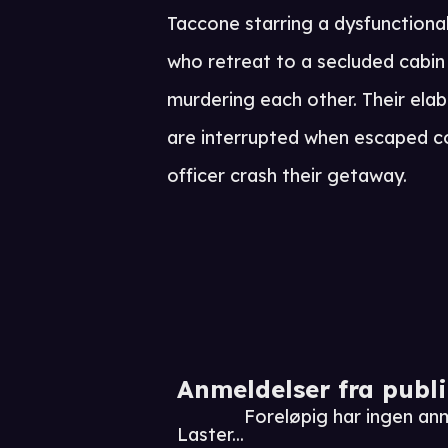
Taccone starring a dysfunctional
who retreat to a secluded cabin
murdering each other. Their ela
are interrupted when escaped co
officer crash their getaway.
Anmeldelser fra publ
Foreløpig har ingen a
Laster...