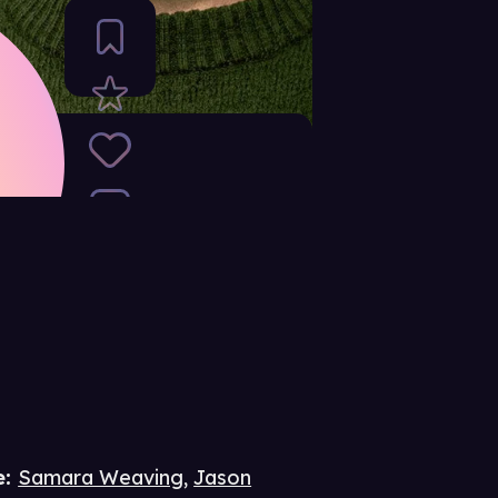
e
:
Samara Weaving
,
Jason