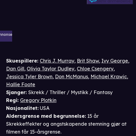
Skriv anmeldelse
nnonse
Skuespillere
:
Chris J. Murray
,
Brit Shaw
,
Ivy George
,
Dan Gill
,
Olivia Taylor Dudley
,
Chloe Csengery
,
Jessica Tyler Brown
,
Don McManus
,
Michael Krawic
,
Hallie Foote
Sjanger
:
Skrekk / Thriller / Mystikk / Fantasy
Regi
:
Gregory Plotkin
Nasjonalitet
:
USA
Aldersgrense
med begrunnelse
:
15 år
Skrekkeffekter og angstskapende stemning gjør at
filmen får 15-årsgrense.