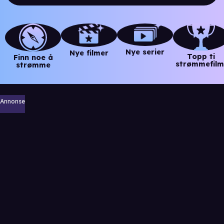
Nye serier
Nye filmer
Topp ti
Finn noe å
strømmefilm
strømme
Annonse