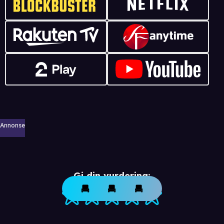
Annonse
Gi din vurdering: