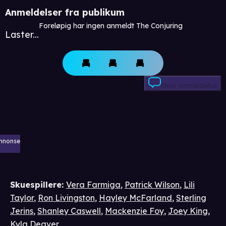
Anmeldelser fra publikum
Foreløpig har ingen anmeldt The Conjuring
Laster...
Skriv anmeldelse
nnonse
Skuespillere
:
Vera Farmiga
,
Patrick Wilson
,
Lili
Taylor
,
Ron Livingston
,
Hayley McFarland
,
Sterling
Jerins
,
Shanley Caswell
,
Mackenzie Foy
,
Joey King
,
Kyla Deaver