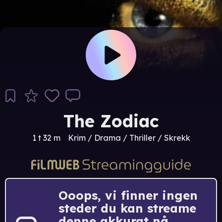
The Zodiac
1 t 32 m
Krim / Drama / Thriller / Skrekk
Ooops, vi finner ingen
steder du kan streame
denne akkurat nå.