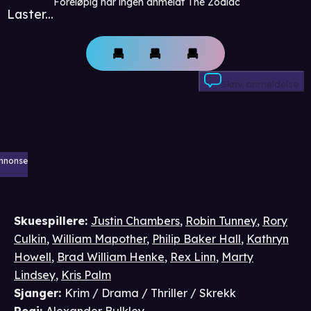
Foreløpig har ingen anmeldt The Zodiac
Laster...
Skriv anmeldelse
nnonse
Skuespillere
:
Justin Chambers
,
Robin Tunney
,
Rory
Culkin
,
William Mapother
,
Philip Baker Hall
,
Kathryn
Howell
,
Brad William Henke
,
Rex Linn
,
Marty
Lindsey
,
Kris Palm
Sjanger
:
Krim / Drama / Thriller / Skrekk