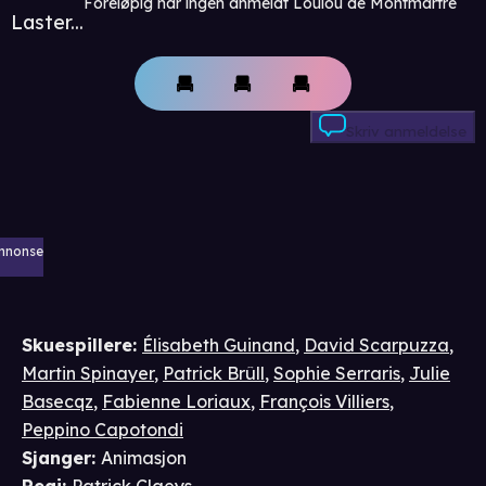
Foreløpig har ingen anmeldt Loulou de Montmartre
Laster...
Skriv anmeldelse
nnonse
Skuespillere
:
Élisabeth Guinand
,
David Scarpuzza
,
Martin Spinayer
,
Patrick Brûll
,
Sophie Serraris
,
Julie
Basecqz
,
Fabienne Loriaux
,
François Villiers
,
Peppino Capotondi
Sjanger
:
Animasjon