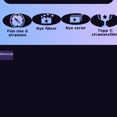
Nye serier
Nye filmer
Topp ti
Finn noe å
strømmefilm
strømme
Annonse