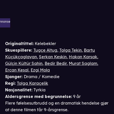
nnonse
Originaltittel:
Kelebekler
Skuespillere
:
Tugçe Altug
,
Tolga Tekin
,
Bartu
Küçükçaglayan
,
Serkan Keskin
,
Hakan Karsak
,
Gülçin Kültür Sahin
,
Bedir Bedir
,
Murat Saglam
,
Ercan Kesal
,
Ezgi Mola
Sjanger
:
Drama / Komedie
Regi
:
Tolga Karaçelik
Nasjonalitet
:
Tyrkia
Aldersgrense
med begrunnelse
:
9 år
Flere følelsesutbrudd og en dramatisk hendelse gjør
at denne filmen får 9-årsgrense.