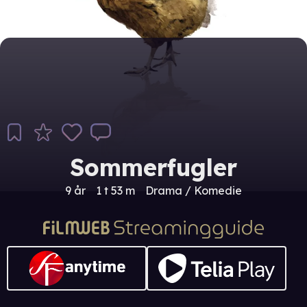
Sommerfugler
9 år
1 t 53 m
Drama / Komedie