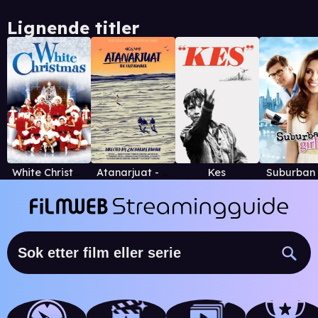
Lignende titler
White Christmas
Atanarjuat - Han som løper
Kes
Suburban 