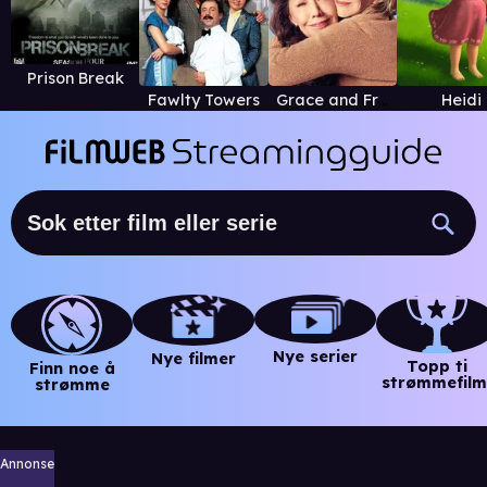
Prison Break
Fawlty Towers
Grace and Frankie
Heidi
Nye serier
Nye filmer
Topp ti
Finn noe å
strømmefilm
strømme
Annonse