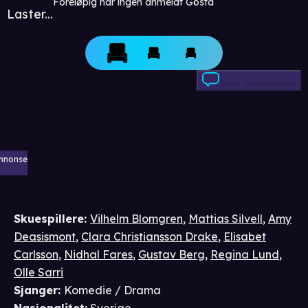
Foreløpig har ingen anmeldt Gösta
Laster...
Skriv anmeldelse
nnonse
Skuespillere
:
Vilhelm Blomgren
,
Mattias Silvell
,
Amy
Deasismont
,
Clara Christiansson Drake
,
Elisabet
Carlsson
,
Nidhal Fares
,
Gustav Berg
,
Regina Lund
,
Olle Sarri
Sjanger
:
Komedie / Drama