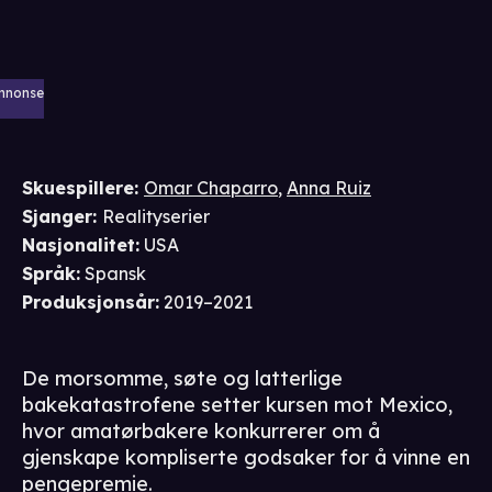
nnonse
Skuespillere
:
Omar Chaparro
,
Anna Ruiz
Sjanger
:
Realityserier
Nasjonalitet
:
USA
Språk
:
Spansk
Produksjonsår
:
2019–2021
De morsomme, søte og latterlige
bakekatastrofene setter kursen mot Mexico,
hvor amatørbakere konkurrerer om å
gjenskape kompliserte godsaker for å vinne en
pengepremie.