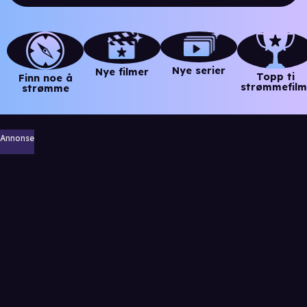
Nye serier
Nye filmer
Topp ti
Finn noe å
strømmefilm
strømme
Annonse