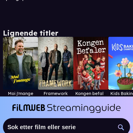
Lignende titler
Moi j'mange
Framework
Kongen befaler julespesial